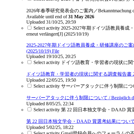
2026年春季研究発表会のご案内／Bekanntmachung der Früh
Available until end of
31 May 2026
Uploaded 31/10/25, 20:59
Select activity 2025-2027年期ドイツ語教員養成・研修講
erneut verlängert[J] (2025/10/19)
2025-2027年期ドイツ語教員養成・研修講座のご案内（申込期限の再延長） / B
(2025/10/19)
File
Uploaded 19/10/25, 20:25
Select activity ドイツ語教育・学習者の現状に関する調査報告書 20
ドイツ語教育・学習者の現状に関する調査報告書 2024 / Bericht zur 
Uploaded 22/05/25, 19:50
Select activity サーバーアタックに伴う制限について / Bezügl
サーバーアタックに伴う制限について / Bezüglich der Einschrä
Uploaded 8/05/25, 22:34
Select activity 第 22 回日本独文学会・DAAD 賞選考結果につ
第 22 回日本独文学会・DAAD 賞選考結果について / Bekanntgabe
Uploaded 5/02/25, 18:22
Select activity Gmail登録会員へのフォーラムの不達問題について