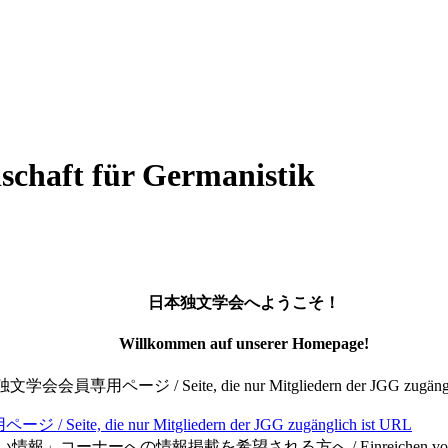
haft für Germanistik
日本独文学会へようこそ！
Willkommen auf unserer Homepage!
会員専用ページ / Seite, die nur Mitgliedern der JGG zugängli
 die nur Mitgliedern der JGG zugänglich ist
URL
ーナーへの情報掲載を希望される方へ / Einreichen von aktuellen Nach