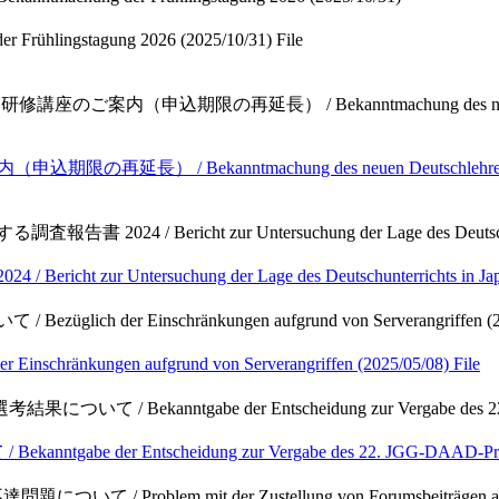
lingstagung 2026 (2025/10/31)
File
座のご案内（申込期限の再延長） / Bekanntmachung des neuen Deutschle
ekanntmachung des neuen Deutschlehreraus- und fortbil
24 / Bericht zur Untersuchung der Lage des Deutschunterr
Untersuchung der Lage des Deutschunterrichts in Japan
ich der Einschränkungen aufgrund von Serverangriffen (20
nkungen aufgrund von Serverangriffen (2025/05/08)
File
いて / Bekanntgabe der Entscheidung zur Vergabe des 22. 
 der Entscheidung zur Vergabe des 22. JGG-DAAD-Preise
 / Problem mit der Zustellung von Forumsbeiträgen an Gm