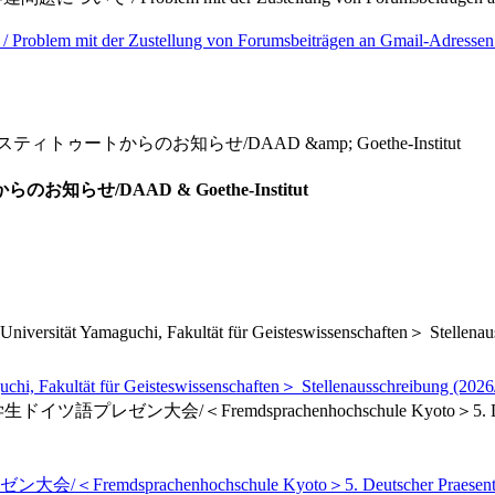
r Zustellung von Forumsbeiträgen an Gmail-Adressen (
スティトゥートからのお知らせ/DAAD &amp; Goethe-Institut
せ/DAAD & Goethe-Institut
Yamaguchi, Fakultät für Geisteswissenschaften＞ Stellenaussch
t für Geisteswissenschaften＞ Stellenausschreibung (2026/6
ゼン大会/＜Fremdsprachenhochschule Kyoto＞5. Deutscher Prae
nhochschule Kyoto＞5. Deutscher Praesentationswettbe