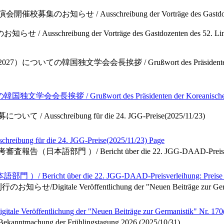
お知らせ / Ausschreibung der Vorträge des Gastdozenten de
ung der Vorträge des Gastdozenten des 52. Linguiste
ての韓国独文学会会長挨拶 / Grußwort des Präsidenten der Koreanis
ßwort des Präsidenten der Koreanischen Gesellschaft 
 Ausschreibung für die 24. JGG-Preise(2025/11/23)
ür die 24. JGG-Preise(2025/11/23)
Page
語部門 ）/ Bericht über die 22. JGG-DAAD-Preisverleihung: P
er die 22. JGG-DAAD-Preisverleihung: Preise für Arbei
igitale Veröffentlichung der "Neuen Beiträge zur Germani
lichung der "Neuen Beiträge zur Germanistik" Nr. 170(2
achung der Frühlingstagung 2026 (2025/10/31)