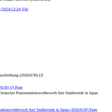
2024/12/24)
File
reibung (2026/6/30) [J]
/30) [J]
Page
sentationswettbewerb fuer Studierende in Japan
werb fuer Studierende in Japan (2026/6/30)
Page