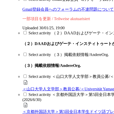
Gmail登録会員へのフォーラムの不達問題について / Problem mit de
一部項目を更新 / Teilweise akutuarisiert
Uploaded 30/01/25, 19:00
Select activity （２）DAADおよびゲーテ・イン
（２）DAADおよびゲーテ・インスティトゥートからのお知ら
Select activity （３）掲載依頼情報/AndereOrg.
（３）掲載依頼情報/AndereOrg.
Select activity ＜山口大学人文学部＞教員公募/＜Universität 
＜山口大学人文学部＞教員公募/＜Universität Yamaguchi, Fakultä
Select activity ＜京都外国語大学＞第5回全日本学生ドイツ語プレ
(2026/6/30)
＜京都外国語大学＞第5回全日本学生ドイツ語プレゼン大会/＜Fremdsprache