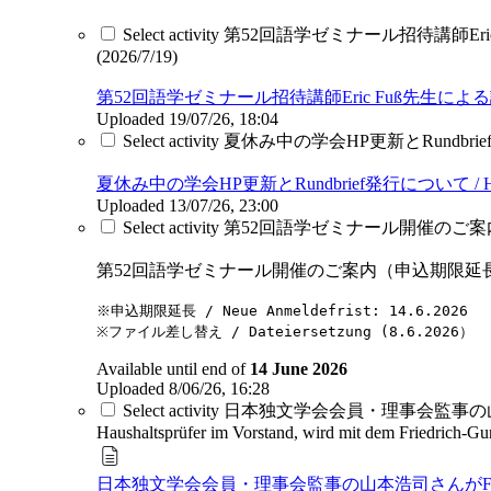
Select activity 第52回語学ゼミナール招待講師Eric Fuß先
(2026/7/19)
第52回語学ゼミナール招待講師Eric Fuß先生による講演：京都、東京／Vortr
Uploaded 19/07/26, 18:04
Select activity 夏休み中の学会HP更新とRundbrief発行につ
夏休み中の学会HP更新とRundbrief発行について / HP und Rund
Uploaded 13/07/26, 23:00
Select activity 第52回語学ゼミナール開催のご案内（申込期限延
第52回語学ゼミナール開催のご案内（申込期限延長）/Ankündigung d
※申込期限延長 / Neue Anmeldefrist: 14.6.2026
※ファイル差し替え / Dateiersetzung (8.6.2026）
Available until end of
14 June 2026
Uploaded 8/06/26, 16:28
Select activity 日本独文学会会員・理事会監事の山本浩司
Haushaltsprüfer im Vorstand, wird mit dem Friedrich-Gu
日本独文学会会員・理事会監事の山本浩司さんがFriedrich-Gundol