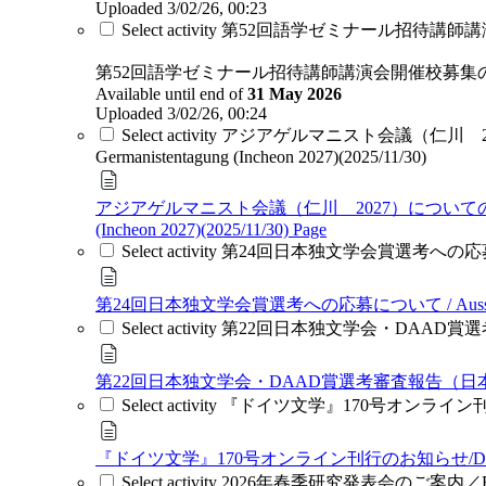
Uploaded 3/02/26, 00:23
Select activity 第52回語学ゼミナール招待講師講演会開催校募集の
第52回語学ゼミナール招待講師講演会開催校募集のお知らせ / Ausschreib
Available until end of
31 May 2026
Uploaded 3/02/26, 00:24
Select activity アジアゲルマニスト会議（仁川 2027）につい
Germanistentagung (Incheon 2027)(2025/11/30)
アジアゲルマニスト会議（仁川 2027）についての韓国独文学会会長挨拶 / Gru
(Incheon 2027)(2025/11/30)
Page
Select activity 第24回日本独文学会賞選考への応募について /
第24回日本独文学会賞選考への応募について / Ausschreibung f
Select activity 第22回日本独文学会・DAAD賞選考審査報告（日本
第22回日本独文学会・DAAD賞選考審査報告（日本語部門 ）/ Bericht üb
Select activity 『ドイツ文学』170号オンライン刊行のお知らせ/D
『ドイツ文学』170号オンライン刊行のお知らせ/Digitale Veröffent
Select activity 2026年春季研究発表会のご案内／Bekanntm