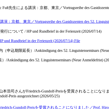
生による講演：京都、東京／Vortragsreihe des Gastdozenten des 52. Li
agsreihe des Gastdozenten des 52. Linguistenseminars 
いて / HP und Rundbrief in der Ferienzeit (2026/07/14)
brief in der Ferienzeit (2026/07/14)
File
長）/Ankündigung des 52. Linguistenseminars (Neue Anmel
es 52. Linguistenseminars (Neue Anmeldefrist) (202
さんがFriedrich-Gundolf-Preisを受賞されることになりました／Prof. 
ndolf-Preis ausgezeichnet (2026/05/25)
f-Preisを受賞されることになりました／Prof. Hiroshi Yamamoto, Mit