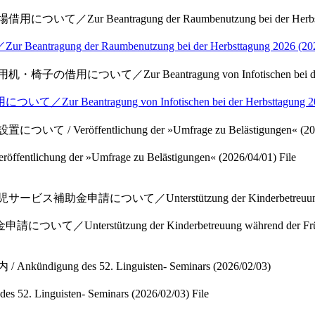
て／Zur Beantragung der Raumbenutzung bei der Herbsttag
 der Raumbenutzung bei der Herbsttagung 2026 (2026
の借用について／Zur Beantragung von Infotischen bei der Herb
ragung von Infotischen bei der Herbsttagung 2026
 Veröffentlichung der »Umfrage zu Belästigungen« (202
g der »Umfrage zu Belästigungen« (2026/04/01)
File
ス補助金申請について／Unterstützung der Kinderbetreuung währe
stützung der Kinderbetreuung während der Frühli
digung des 52. Linguisten- Seminars (2026/02/03)
inguisten- Seminars (2026/02/03)
File