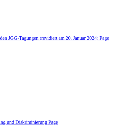
-Tagungen (revidiert am 20. Januar 2024)
Page
nd Diskriminierung
Page