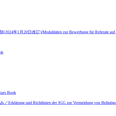
改訂)/Modalitäten zur Bewerbung für Referate auf den JGG
ok
urs
Book
htlinien der JGG zur Vermeidung von Belästigung u