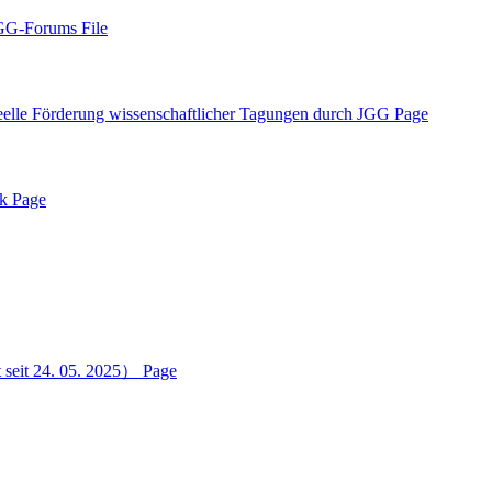
G-Forums
File
rung wissenschaftlicher Tagungen durch JGG
Page
ik
Page
eit 24. 05. 2025）
Page