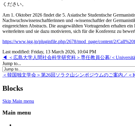
ください。
Am
1.
Oktober
2026
findet
die
5.
Asiatische
Studentische
Germanisti
Nachwuchswissenschaftlerinnen
und -
wissenschaftler
der
Germanist
eingereichten
Abstracts.
Die
ausgewählten
Vortragenden
erhalten
ein
weiterleiten
und
sie
dazu
motivieren,
sich
für
die
Konferenz
zu
bewer
https://www.jgg.jp/pluginfile.php/2678/mod_page/content/2/Cal
Last modified: Friday, 13 March 2026, 10:04 PM
◀︎ ＜広島大学人間社会科学研究科＞専任教員公募/＜Universität Hiroshima (Gradu
Jump to...
＜韓国独文学会＞第26回ソラク山シンポジウムのご案内／＜Koreanische Gesellschaf
Blocks
Skip Main menu
Main menu