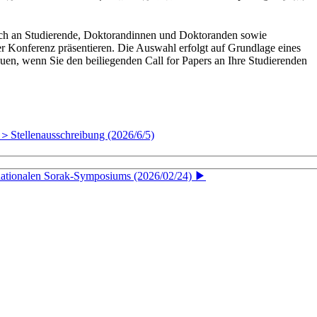
ich
an
Studierende,
Doktorandinnen
und
Doktoranden
sowie
er
Konferenz
präsentieren.
Die
Auswahl
erfolgt
auf
Grundlage
eines
euen,
wenn
Sie
den
beiliegenden
Call
for
Papers
an
Ihre
Studierenden
llenausschreibung (2026/6/5)
n Sorak-Symposiums (2026/02/24) ▶︎