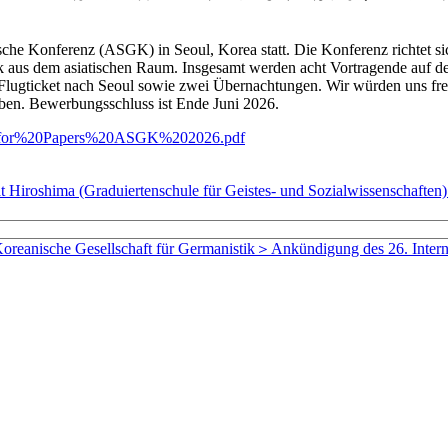
sche
Konferenz (
ASGK)
in
Seoul,
Korea
statt.
Die
Konferenz
richtet
s
ik
aus
dem
asiatischen
Raum.
Insgesamt
werden
acht
Vortragende
auf
d
Flugticket
nach
Seoul
sowie
zwei
Übernachtungen.
Wir
würden
uns
fr
ben.
Bewerbungsschluss
ist
Ende
Juni
2026.
l%20for%20Papers%20ASGK%202026.pdf
iertenschule für Geistes- und Sozialwissenschaften)＞Ste
t für Germanistik＞Ankündigung des 26. Internationale