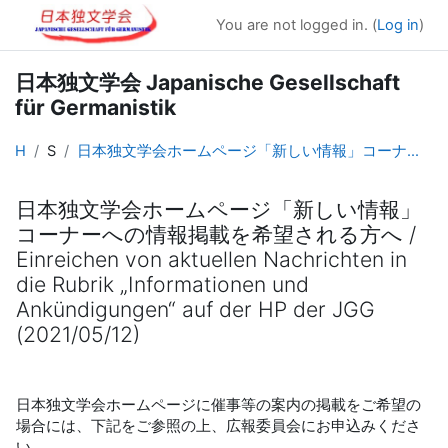
Skip to main content
You are not logged in. (
Log in
)
日本独文学会 Japanische Gesellschaft
für Germanistik
Home
Site pages
日本独文学会ホームページ「新しい情報」コーナーへの情報掲載を希望される方へ / Einreichen von aktuellen Nachrichten in die Rubrik „Informationen und Ankündigungen“ auf der HP der JGG (2021/05/12)
日本独文学会ホームページ「新しい情報」
コーナーへの情報掲載を希望される方へ /
Einreichen von aktuellen Nachrichten in
die Rubrik „Informationen und
Ankündigungen“ auf der HP der JGG
(2021/05/12)
Completion requirements
日本独文学会ホームページに催事等の案内の掲載をご希望の
場合には、下記をご参照の上、広報委員会にお申込みくださ
い。