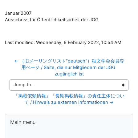
Januar 2007
Ausschuss für Öffentlichkeitsarbeit der JGG
Last modified: Wednesday, 9 February 2022, 10:54 AM
← （旧メーリングリスト"deutsch"）独文学会会員専
用ページ / Seite, die nur Mitgliedern der JGG 
zugänglich ist
Jump to...
「掲載依頼情報」「長期掲載情報」の責任主体につい
て / Hinweis zu externen Informationen →
Blocks
Skip Main menu
Main menu