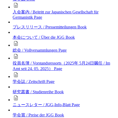
入会案内 / Beitritt zur Japanischen Gesellschaft für
Germanistik
Page
プレスリリース / Pressemitteilungen
Book
本会について / Über die JGG
Book
総会 / Vollversammlungen
Page
役員名簿 / Vorstandsressorts（2025年 5月24日嘱任 / Im
Amt seit 24. 05. 2025）
Page
学会誌 / Zeitschrift
Page
研究叢書 / Studienreihe
Book
ニュースレター / JGG-Info-Blatt
Page
学会賞 / Preise der JGG
Book