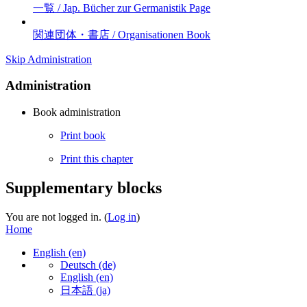
一覧 / Jap. Bücher zur Germanistik
Page
関連団体・書店 / Organisationen
Book
Skip Administration
Administration
Book administration
Print book
Print this chapter
Supplementary blocks
You are not logged in. (
Log in
)
Home
English ‎(en)‎
Deutsch ‎(de)‎
English ‎(en)‎
日本語 ‎(ja)‎