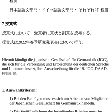
程度
日本語論文部門・ドイツ語論文部門： それぞれ
2
件程度
7
授賞式
授賞式において，受賞者に賞状と副賞を授与する。
授賞式は
2022
年春季研究発表会において行う。
Hiermit kündigt die japanische Gesellschaft für Germanistik (JGG),
die sich für die Verbreitung und Erforschung der deutschen Sprache
und Literatur einsetzt, ihre Ausschreibung für die 19. JGG-DAAD-
Preise an.
1. Auswahlkriterien:
1) Bei den Beiträgen muss es sich um Arbeiten von Mitgliedern
der Japanischen Gesellschaft für Germanistik handeln.
2) Die Veröffentlichung der betreffenden Beiträge muss im