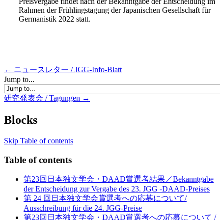
Preisvergabe findet nach der Bekanntgabe der Entscheidung im
Rahmen der Frühlingstagung der Japanischen Gesellschaft für
Germanistik 2022 statt.
← ニュースレター / JGG-Info-Blatt
Jump to...
研究発表会 / Tagungen →
Blocks
Skip Table of contents
Table of contents
第23回日本独文学会・DAAD賞選考結果／Bekanntgabe
der Entscheidung zur Vergabe des 23. JGG -DAAD-Preises
第 24 回日本独文学会賞選考への応募について/
Ausschreibung für die 24. JGG-Preise
第23回日本独文学会・DAAD賞選考への応募について /