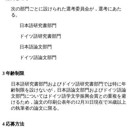
次の部門ごとに設けられた選考委員会が，選考にあた
る。
日本語研究書部門
ドイツ語研究書部門
日本語論文部門
ドイツ語論文部門
3
年齢制限
日本語研究書部門およびドイツ語研究書部門では特に年
齢制限を設けないが，日本語論文部門およびドイツ語論
文部門についてはドイツ語学文学振興会賞との重複を避
けるため，論文の印刷公表年の
12
月
31
日現在で
36
歳以上
の執筆者の論文に限る。
4
応募方法