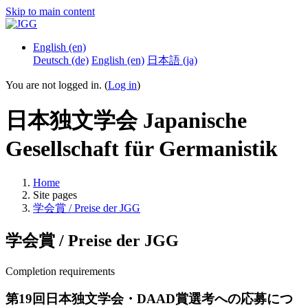
Skip to main content
English ‎(en)‎
Deutsch ‎(de)‎
English ‎(en)‎
日本語 ‎(ja)‎
You are not logged in. (
Log in
)
日本独文学会 Japanische
Gesellschaft für Germanistik
Home
Site pages
学会賞 / Preise der JGG
学会賞 / Preise der JGG
Completion requirements
第19回日本独文学会・DAAD賞選考への応募につ