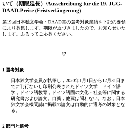
いて（期限延長）/Ausschreibung für die 19. JGG-
DAAD-Preise (Fristverlängerung)
第
19
回日本独文学会
・
DAAD
賞の選考対象業績を下記の要領
により募集します。期限が近づきましたので、お知らせいた
します。ふるってご応募ください。
記
1
選考対象
日本独文学会員が執筆し，
2020
年
1
月
1
日から
12
月
31
日ま
でに刊行ないし印刷公表されたドイツ文学，ドイツ語
学，ドイツ語教育，ドイツ語圏の文化・社会等に関する
研究書および論文。自薦，他薦は問わない。なお，日本
独文学会機関誌に掲載の論文は自動的に選考の対象とな
る。
2
部門と選考