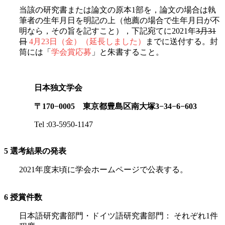
当該の研究書または論文の原本
1
部を，論文の場合は執
筆者の生年月日を明記の上（他薦の場合で生年月日が不
明なら，その旨を記すこと），下記宛てに
2021
年
3月31
日
4月23日（金）（延長しました）
までに送付する。封
筒には「
学会賞応募
」と朱書すること。
日本独文学会
〒
170−0005
東京都豊島区南大塚
3−34−6−603
Tel :03-5950-1147
5
選考結果の発表
2021
年度末頃に学会ホームページで公表する。
6
授賞件数
日本語研究書部門・ドイツ語研究書部門： それぞれ
1
件